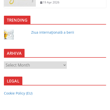
19 Apr 2026
TRENDING
Ziua internaţională a berii
ARHIVA
A
R
H
LEGAL
I
V
Cookie Policy (EU)
A