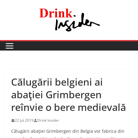
Skip
to
content
Călugării belgieni ai
abaţiei Grimbergen
reînvie o bere medievală
22 Jul 2019
Drink Insider
Călugării abaţiei Grimbergen din Belgia vor fabrica din