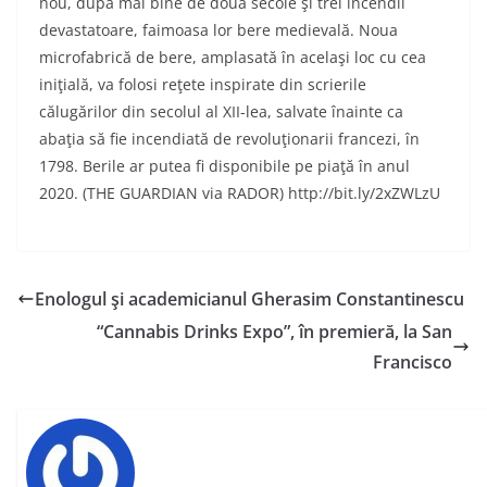
nou, după mai bine de două secole şi trei incendii
devastatoare, faimoasa lor bere medievală. Noua
microfabrică de bere, amplasată în acelaşi loc cu cea
iniţială, va folosi reţete inspirate din scrierile
călugărilor din secolul al XII-lea, salvate înainte ca
abaţia să fie incendiată de revoluţionarii francezi, în
1798. Berile ar putea fi disponibile pe piaţă în anul
2020. (THE GUARDIAN via RADOR) http://bit.ly/2xZWLzU
Enologul şi academicianul Gherasim Constantinescu
“Cannabis Drinks Expo”, în premieră, la San
Francisco