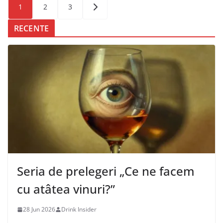
Posts
1
2
3
pagination
RECENTE
Seria de prelegeri „Ce ne facem
cu atâtea vinuri?”
28 Jun 2026
Drink Insider