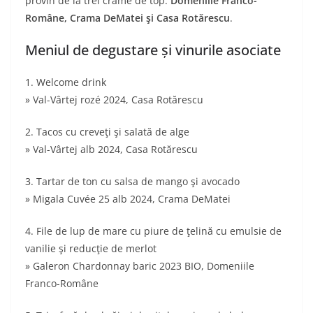
provin de la trei crame de top:
Domeniile Franco-
Române, Crama DeMatei şi Casa Rotărescu
.
Meniul de degustare și vinurile asociate
1. Welcome drink
» Val-Vârtej rozé 2024, Casa Rotărescu
2. Tacos cu creveţi şi salată de alge
» Val-Vârtej alb 2024, Casa Rotărescu
3. Tartar de ton cu salsa de mango şi avocado
» Migala Cuvée 25 alb 2024, Crama DeMatei
4. File de lup de mare cu piure de ţelină cu emulsie de
vanilie şi reducţie de merlot
» Galeron Chardonnay baric 2023 BIO, Domeniile
Franco-Române