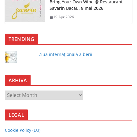
Bring Your Own Wine @ Restaurant
Savarin Bacău, 8 mai 2026
19 Apr 2026
TRENDING
Ziua internaţională a berii
ARHIVA
A
R
H
LEGAL
I
V
Cookie Policy (EU)
A