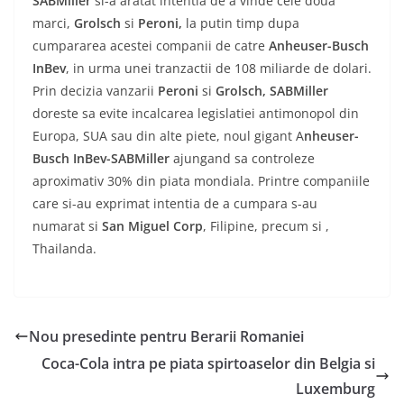
SABMiller
si-a aratat intentia de a vinde cele doua
marci,
Grolsch
si
Peroni,
la putin timp dupa
cumpararea acestei companii de catre
Anheuser-Busch
InBev
, in urma unei tranzactii de 108 miliarde de dolari.
Prin decizia vanzarii
Peroni
si
Grolsch, SABMiller
doreste sa evite incalcarea legislatiei antimonopol din
Europa, SUA sau din alte piete, noul gigant A
nheuser-
Busch InBev-SABMiller
ajungand sa controleze
aproximativ 30% din piata mondiala. Printre companiile
care si-au exprimat intentia de a cumpara s-au
numarat si
San Miguel Corp
, Filipine, precum si ,
Thailanda.
Nou presedinte pentru Berarii Romaniei
Coca-Cola intra pe piata spirtoaselor din Belgia si
Luxemburg