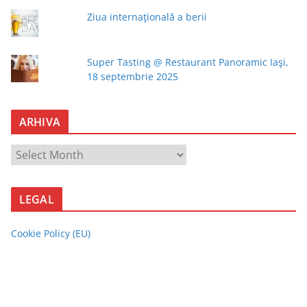
Ziua internaţională a berii
Super Tasting @ Restaurant Panoramic Iaşi,
18 septembrie 2025
ARHIVA
A
R
H
LEGAL
I
V
Cookie Policy (EU)
A