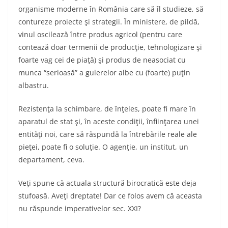
organisme moderne în România care să îl studieze, să
contureze proiecte şi strategii. În ministere, de pildă,
vinul oscilează între produs agricol (pentru care
contează doar termenii de producţie, tehnologizare şi
foarte vag cei de piaţă) şi produs de neasociat cu
munca “serioasă” a gulerelor albe cu (foarte) puţin
albastru.
Rezistenţa la schimbare, de înţeles, poate fi mare în
aparatul de stat şi, în aceste condiţii, înfiinţarea unei
entităţi noi, care să răspundă la întrebările reale ale
pieţei, poate fi o soluţie. O agenţie, un institut, un
departament, ceva.
Veţi spune că actuala structură birocratică este deja
stufoasă. Aveţi dreptate! Dar ce folos avem că aceasta
nu răspunde imperativelor sec. XXI?