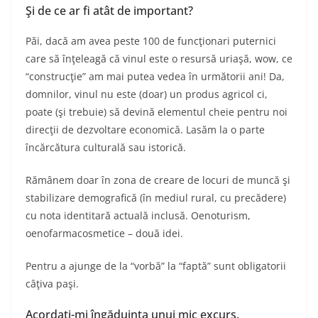
Şi de ce ar fi atât de important?
Păi, dacă am avea peste 100 de funcţionari puternici
care să înţeleagă că vinul este o resursă uriaşă, wow, ce
“construcţie” am mai putea vedea în următorii ani! Da,
domnilor, vinul nu este (doar) un produs agricol ci,
poate (şi trebuie) să devină elementul cheie pentru noi
direcţii de dezvoltare economică. Lasăm la o parte
încărcătura culturală sau istorică.
Rămânem doar în zona de creare de locuri de muncă şi
stabilizare demografică (în mediul rural, cu precădere)
cu nota identitară actuală inclusă. Oenoturism,
oenofarmacosmetice – două idei.
Pentru a ajunge de la “vorbă” la “faptă” sunt obligatorii
câţiva paşi.
Acordaţi-mi îngăduinţa unui mic excurs.