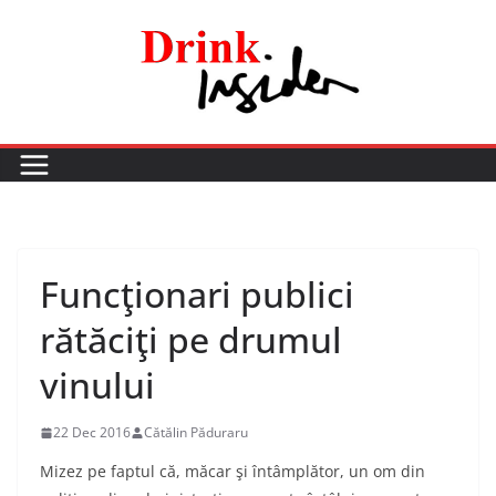
Skip
to
content
Funcţionari publici
rătăciţi pe drumul
vinului
22 Dec 2016
Cătălin Păduraru
Mizez pe faptul că, măcar şi întâmplător, un om din