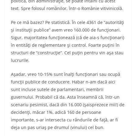
politica, din administraţie, se poate întâlni cu acest
text. Spre folosul românilor, într-o Românie vitivinicolă.
Pe ce mă bazez? Pe statistică. În cele 4361 de “autorităţi
şi instituţii publice” avem vreo 160.000 de funcţionari.
Sigur, majoritatea funcţionează (că de aia-s funcţionari)
în entităţi de reglementare şi control. Foarte puţini în
structuri de “construcţie”. Cel puţin pentru vin aşa stau
lucrurile.
Aşadar, vreo 10-15% sunt înalţi funcţionari sau ocupă
funcţii publice de conducere. Habar n-am dacă aici
sunt incluse sutele de parlamentari, membrii
guvernului. Probabil că da. Asta înseamnă că, într-un
scenariu pesimist, dacă din 16.000 (şaisprezece mii!) de
decidenţi, măcar 1%, adică 160 de persoane
importante, s-ar intersecta cu rândurile de faţă, ar fi
deja un pas uriaş pe drumul (vinului) cel bun.