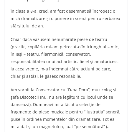
În clasa a 8-a, cred, am fost desemnat să încropesc o
mică dramatizare şi o punere în scenă pentru serbarea
sfârşitului de an.
Chiar dacă văzusem nenumărate piese de teatru
(practic, copilăria mi-am petrecut-o în triunghiul – mic,
în Iaşi – teatru, filarmonică, conservator),
responsabilitatea unui act artistic, fie el şi amatoricesc
la acea vreme, m-a îndemnat către acţiuni pe care,
chiar şi astăzi, le găsesc rezonabile.
Am vorbit la Conservator cu “D-na Dora”, muzicolog şi
şefa Discotecii (nu, nu are legătură cu locul unde se
dansează). Dumneaei mi-a făcut o selecţie de
fragmente de piese muzicale pentru “ilustraţia” sonoră,
puse în ordinea momentelor din dramatizare. Tot ea
mi-a dat şi un magnetofon, luat “pe semnătură” (a