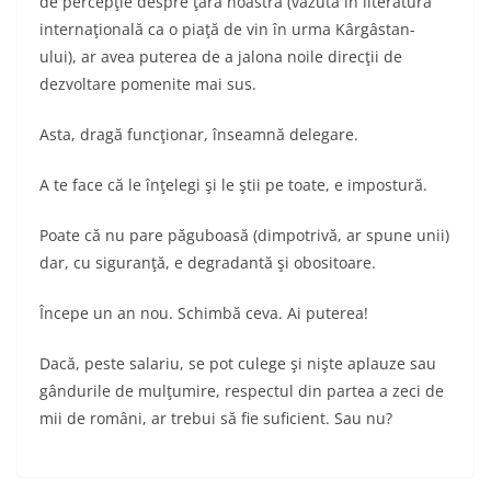
de percepţie despre ţara noastră (văzută în literatura
internaţională ca o piaţă de vin în urma Kârgâstan-
ului), ar avea puterea de a jalona noile direcţii de
dezvoltare pomenite mai sus.
Asta, dragă funcţionar, înseamnă delegare.
A te face că le înţelegi şi le ştii pe toate, e impostură.
Poate că nu pare păguboasă (dimpotrivă, ar spune unii)
dar, cu siguranţă, e degradantă şi obositoare.
Începe un an nou. Schimbă ceva. Ai puterea!
Dacă, peste salariu, se pot culege şi nişte aplauze sau
gândurile de mulţumire, respectul din partea a zeci de
mii de români, ar trebui să fie suficient. Sau nu?