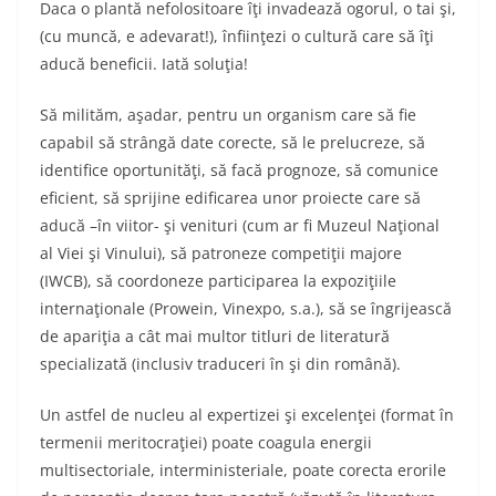
Daca o plantă nefolositoare îţi invadează ogorul, o tai şi,
(cu muncă, e adevarat!), înfiinţezi o cultură care să îţi
aducă beneficii. Iată soluţia!
Să milităm, aşadar, pentru un organism care să fie
capabil să strângă date corecte, să le prelucreze, să
identifice oportunităţi, să facă prognoze, să comunice
eficient, să sprijine edificarea unor proiecte care să
aducă –în viitor- şi venituri (cum ar fi Muzeul Naţional
al Viei şi Vinului), să patroneze competiţii majore
(IWCB), să coordoneze participarea la expoziţiile
internaţionale (Prowein, Vinexpo, s.a.), să se îngrijească
de apariţia a cât mai multor titluri de literatură
specializată (inclusiv traduceri în şi din română).
Un astfel de nucleu al expertizei şi excelenţei (format în
termenii meritocraţiei) poate coagula energii
multisectoriale, interministeriale, poate corecta erorile