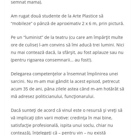
semnat mama).
Am rugat două studente de la Arte Plastice să
“mobileze” o pânză de aproximativ 2 x 6 m, prin pictură.
Pe un “luminist” de la teatru (cu care am împărţit multe
ore de culise) l-am convins să îmi aducă trei lumini. Nici
nu mai contează dacă, la sfârşit, au fost aplauze sau nu
(pentru rigoarea consemnarii… au fost!).
Delegarea competenţelor a însemnat împlinirea unei
sarcini. Nu m-am mai gândit la acest episod, petrecut
acum 35 de ani, pâna zilele astea când m-am hotărât să
mă adresez politicianului, funcţionarului.
Dacă sunteţi de acord că vinul este o resursă şi vreţi să
vă implicaţi (din varii motive: credinţa în mai bine,
satisfacţie profesională, ispita unui soclu, chiar nu
contează), înţelegeţi că – pentru vin – nu există