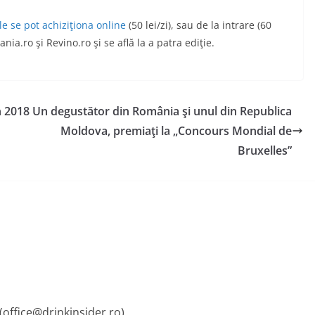
le se pot achiziţiona online
(50 lei/zi), sau de la intrare (60
a.ro şi Revino.ro şi se află la a patra ediţie.
n 2018
Un degustător din România şi unul din Republica
Moldova, premiaţi la „Concours Mondial de
Bruxelles”
 (office@drinkinsider.ro)