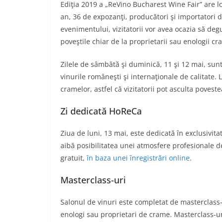
Ediţia 2019 a „ReVino Bucharest Wine Fair” are lo
an, 36 de expozanţi, producători şi importatori 
evenimentului, vizitatorii vor avea ocazia să degu
poveştile chiar de la proprietarii sau enologii c
Zilele de sâmbătă şi duminică, 11 şi 12 mai, sunt
vinurile româneşti şi internaţionale de calitate. 
cramelor, astfel că vizitatorii pot asculta poveste
Zi dedicată HoReCa
Ziua de luni, 13 mai, este dedicată în exclusivita
aibă posibilitatea unei atmosfere profesionale d
gratuit,
în baza unei înregistrări online
.
Masterclass-uri
Salonul de vinuri este completat de masterclass-u
enologi sau proprietari de crame. Masterclass-ur