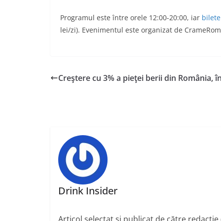
Programul este între orele 12:00-20:00, iar
bilete
lei/zi). Evenimentul este organizat de CrameRomani
Creştere cu 3% a pieţei berii din România, î
Drink Insider
Articol selectat şi publicat de către redacţie