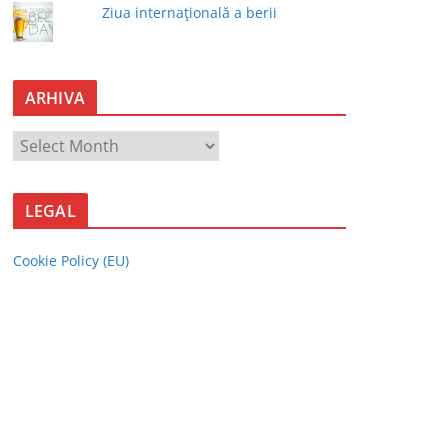
Ziua internaţională a berii
ARHIVA
A
R
H
LEGAL
I
V
Cookie Policy (EU)
A