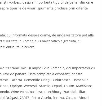
ialiştii vorbesc despre importanţa tipului de pahar din care
despre tipurile de vinuri spumante produse prin diferite
ată, cu informaţii despre crame, de unde vizitatorii pot afla
 fi vizitate în România. O hartă viticolă gratuită, cu
e fi obţinută la cerere.
care 33 crame mici şi mijlocii din România, doi importatori cu
ribuitor de pahare. Lista completă a expozanţilor este
rfosis, Lacerta, Domeniile Urlaţi, Budureasca, Domeniile
Wines, Oprişor, Avereşti, Aramic, Cepari, Fautor, MaxiMarc,
ondo, Wine Point, Basilescu, Lechburg, Nachbil, Liliac,
niul Drăgaşi, 7ARTS, Petro Vaselo, Rasova, Casa de Vinuri