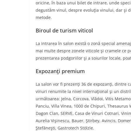
oricine, în baza unui bilet de intrare, unde spec
degustăm vinul, despre evoluţia vinului, dar şi 
metode.
Biroul de turism viticol
La intrarea în salon există o zonă special amenaj
mai multe despre zonele viticole şi cramele ce pot
prezentarea podgoriilor şi a soiurilor locale, poat
Expozanţi premium
La salon vor fi prezenţi 36 de expozanţi, dintre 
vinuri renumite la nivel internaţional şi un dist
următoarea: Jelna, Corcova, Vlădoi, Vitis Metamo
Panciu, Villa Vinea, 1000 de Chipuri, Thesaurus 
Dagon Clan, SERVE, Casa de Vinuri Cotnari, Vinim
Aurelia Vişinescu, Bauer, Ştirbey, Avincis, Dome
Ştefăneşti, Gastrotech Stölzle.