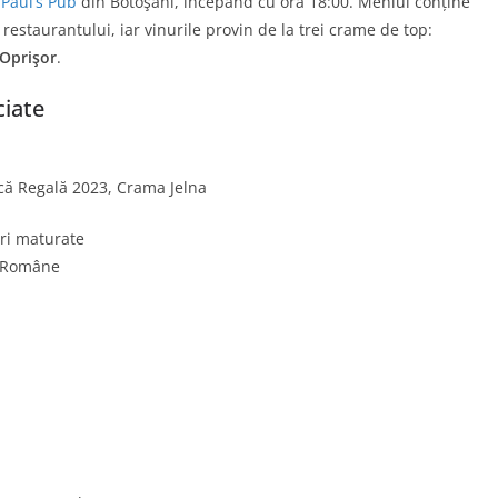
a
Paul’s Pub
din Botoşani, începând cu ora 18:00. Meniul conține
restaurantului, iar vinurile provin de la trei crame de top:
Oprişor
.
ciate
că Regală 2023, Crama Jelna
uri maturate
o-Române