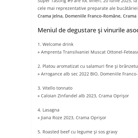
Super Tasting #9 are loc vineri, 20 iunie 2025, l
cele mai reprezentative preparate ale bucătăriei 
Crama Jelna, Domeniile Franco-Române, Crama 
Meniul de degustare şi vinurile aso
1. Welcome drink
» Amprenta Transilvaniei Muscat Ottonel-Feteas
2. Platou aromatizat cu salamuri fine şi brânzet
» Arrogance alb sec 2022 BIO, Domeniile Franc
3. Vitello tonnato
» Caloian Zinfandel alb 2023, Crama Oprişor
4. Lasagna
» Jiana Roze 2023, Crama Oprişor
5. Roasted beef cu legume şi sos gravy