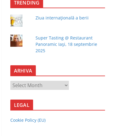
TRENDING
Ziua internaţională a berii
Super Tasting @ Restaurant
Panoramic Iaşi, 18 septembrie
2025
ARHIVA
A
R
H
LEGAL
I
V
Cookie Policy (EU)
A