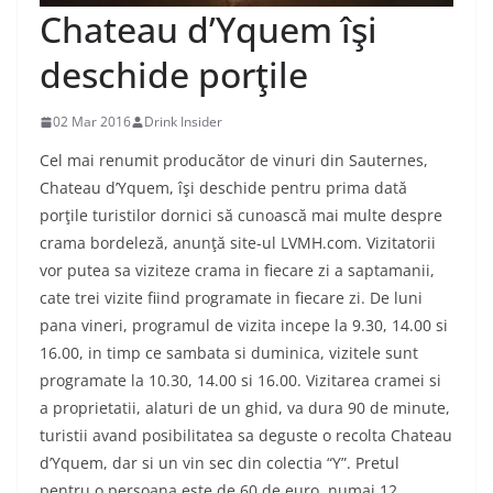
Chateau d’Yquem îşi
deschide porţile
02 Mar 2016
Drink Insider
Cel mai renumit producător de vinuri din Sauternes,
Chateau d’Yquem, îşi deschide pentru prima dată
porţile turistilor dornici să cunoască mai multe despre
crama bordeleză, anunţă site-ul LVMH.com. Vizitatorii
vor putea sa viziteze crama in fiecare zi a saptamanii,
cate trei vizite fiind programate in fiecare zi. De luni
pana vineri, programul de vizita incepe la 9.30, 14.00 si
16.00, in timp ce sambata si duminica, vizitele sunt
programate la 10.30, 14.00 si 16.00. Vizitarea cramei si
a proprietatii, alaturi de un ghid, va dura 90 de minute,
turistii avand posibilitatea sa deguste o recolta Chateau
d’Yquem, dar si un vin sec din colectia “Y”. Pretul
pentru o persoana este de 60 de euro, numai 12