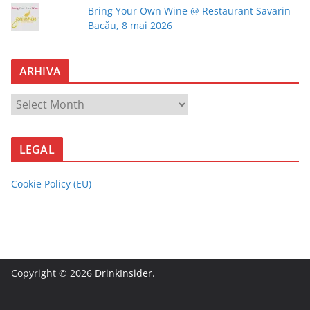
Bring Your Own Wine @ Restaurant Savarin
Bacău, 8 mai 2026
ARHIVA
A
R
H
LEGAL
I
V
Cookie Policy (EU)
A
Copyright © 2026
DrinkInsider
.