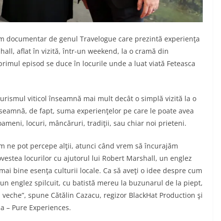
lm documentar de genul Travelogue care prezintă experienţa
ll, aflat în vizită, într-un weekend, la o cramă din
 primul episod se duce în locurile unde a luat viată Feteasca
turismul viticol înseamnă mai mult decât o simplă vizită la o
seamnă, de fapt, suma experienţelor pe care le poate avea
meni, locuri, mâncăruri, tradiţii, sau chiar noi prieteni.
um ne pot percepe alţii, atunci când vrem să încurajăm
vestea locurilor cu ajutorul lui Robert Marshall, un englez
mai bine esenţa culturii locale. Ca să aveţi o idee despre cum
un englez spilcuit, cu batistă mereu la buzunarul de la piept,
ă veche”, spune Cătălin Cazacu, regizor BlackHat Production şi
ia – Pure Experiences.