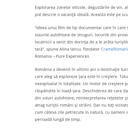
Explorarea zonelor viticole, degustările de vin, al
pot descrie o vacanţă ideală. Aceasta este pe scu
“Ideea unui film de tip documentar care în car
soiurile autohtone de struguri, locurile din proxi
localnicii a venit din dorinţa de a le arăta turişti
tară“, spune Alina Iancu, fondator
CrameRomani
Romania – Pure Experiences.
România a devenit în ultimii ani o destinaţie turis
care aleg să exploreze ţara este în creştere. Totu
neexploatat în totalitate. Un motor de creştere p
răspândite în toată ţara. Deschiderea de care da
din soiuri autohtone, reinterpretarea reţetelor şi 
atrag turiştii români şi străini. Dar nu toţi vizita
cum câteva zile petrecute în natură, cu oameni in
perioadă lungă de timp.