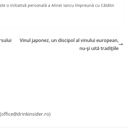
 este o initiativă personală a Alinei Iancu împreună cu Cătălin
rsului
Vinul japonez, un discipol al vinului european,
nu-şi uită tradiţiile
 (office@drinkinsider.ro)