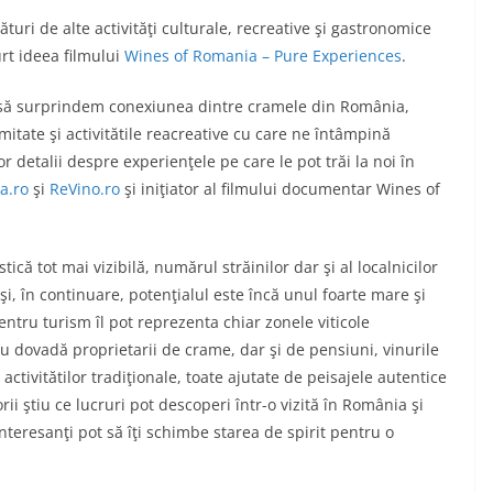
ături de alte activităţi culturale, recreative şi gastronomice
rt ideea filmului
Wines of Romania – Pure Experiences
.
e să surprindem conexiunea dintre cramele din România,
mitate şi activitătile reacreative cu care ne întâmpină
lor detalii despre experienţele pe care le pot trăi la noi în
a.ro
şi
ReVino.ro
şi iniţiator al filmului documentar Wines of
tică tot mai vizibilă, numărul străinilor dar şi al localnicilor
şi, în continuare, potenţialul este încă unul foarte mare şi
entru turism îl pot reprezenta chiar zonele viticole
u dovadă proprietarii de crame, dar şi de pensiuni, vinurile
activitătilor tradiţionale, toate ajutate de peisajele autentice
torii ştiu ce lucruri pot descoperi într-o vizită în România şi
teresanţi pot să îţi schimbe starea de spirit pentru o