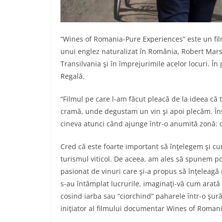
“Wines of Romania-Pure Experiences” este un fi
unui englez naturalizat în România, Robert Marsha
Transilvania şi în împrejurimile acelor locuri. În
Regală.
“Filmul pe care l-am făcut pleacă de la ideea că 
cramă, unde degustam un vin şi apoi plecăm. În
cineva atunci când ajunge într-o anumită zonă: oa
Cred că este foarte important să înţelegem şi c
turismul viticol. De aceea, am ales să spunem po
pasionat de vinuri care şi-a propus să înţeleagă 
s-au întâmplat lucrurile, imaginaţi-vă cum arată 
cosind iarba sau “ciorchind” paharele într-o şur
iniţiator al filmului documentar Wines of Roman