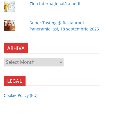
Ziua internaţională a berii
Super Tasting @ Restaurant
Panoramic Iaşi, 18 septembrie 2025
ARHIVA
A
R
H
LEGAL
I
V
Cookie Policy (EU)
A