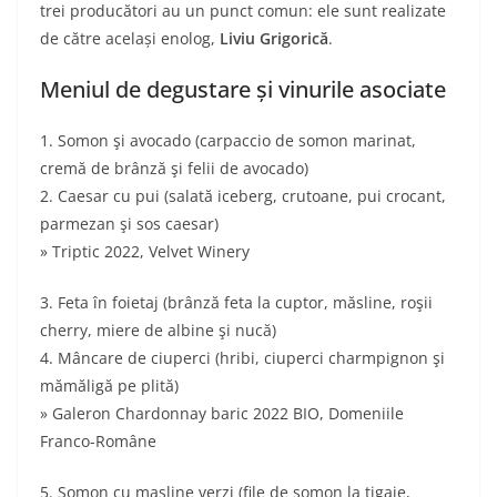
trei producători au un punct comun: ele sunt realizate
de către același enolog,
Liviu Grigorică
.
Meniul de degustare și vinurile asociate
1. Somon şi avocado (carpaccio de somon marinat,
cremă de brânză şi felii de avocado)
2. Caesar cu pui (salată iceberg, crutoane, pui crocant,
parmezan şi sos caesar)
» Triptic 2022, Velvet Winery
3. Feta în foietaj (brânză feta la cuptor, măsline, roşii
cherry, miere de albine şi nucă)
4. Mâncare de ciuperci (hribi, ciuperci charmpignon şi
mămăligă pe plită)
» Galeron Chardonnay baric 2022 BIO, Domeniile
Franco-Române
5. Somon cu masline verzi (file de somon la tigaie,