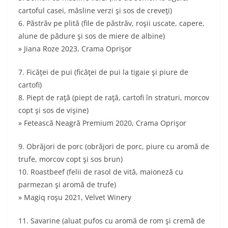
cartoful casei, măsline verzi şi sos de creveţi)
6. Păstrăv pe plită (file de păstrăv, roşii uscate, capere,
alune de pădure şi sos de miere de albine)
» Jiana Roze 2023, Crama Oprişor
7. Ficăţei de pui (ficăţei de pui la tigaie şi piure de
cartofi)
8. Piept de raţă (piept de raţă, cartofi în straturi, morcov
copt şi sos de vişine)
» Fetească Neagră Premium 2020, Crama Oprişor
9. Obrăjori de porc (obrăjori de porc, piure cu aromă de
trufe, morcov copt şi sos brun)
10. Roastbeef (felii de rasol de vită, maioneză cu
parmezan şi aromă de trufe)
» Magiq roşu 2021, Velvet Winery
11. Savarine (aluat pufos cu aromă de rom şi cremă de