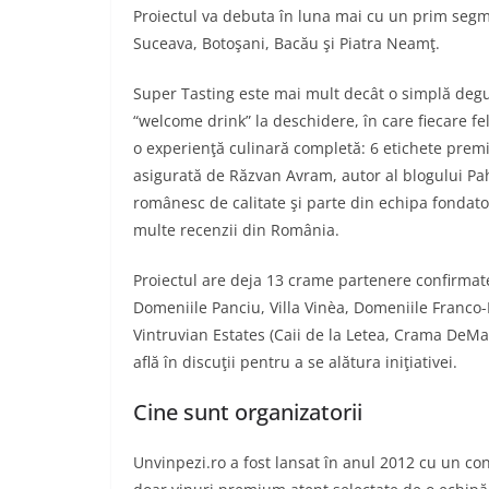
Proiectul va debuta în luna mai cu un prim segme
Suceava, Botoşani, Bacău şi Piatra Neamţ.
Super Tasting este mai mult decât o simplă degus
“welcome drink” la deschidere, în care fiecare fe
o experienţă culinară completă: 6 etichete premi
asigurată de Răzvan Avram, autor al blogului Paha
românesc de calitate şi parte din echipa fondato
multe recenzii din România.
Proiectul are deja 13 crame partenere confirmate
Domeniile Panciu, Villa Vinèa, Domeniile Franco
Vintruvian Estates (Caii de la Letea, Crama DeMa
află în discuţii pentru a se alătura iniţiativei.
Cine sunt organizatorii
Unvinpezi.ro a fost lansat în anul 2012 cu un co