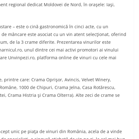
nt regional dedicat Moldovei de Nord, în oraşele: Iaşi,
tare – este o cină gastronomică în cinci acte, cu un
l de mâncare este asociat cu un vin atent selecţionat, oferind
um, de la 3 crame diferite. Prezentarea vinurilor este
rnicul.ro, unul dintre cei mai activi promotori ai vinului
are Unvinpezi.ro, platforma online de vinuri cu cele mai
, printre care: Crama Oprişor, Avincis, Velvet Winery,
-Române, 1000 de Chipuri, Crama Jelna, Casa Rotărescu,
tei, Crama Histria şi Crama Olterra). Alte zeci de crame se
ncept unic pe piaţa de vinuri din România, acela de a vinde