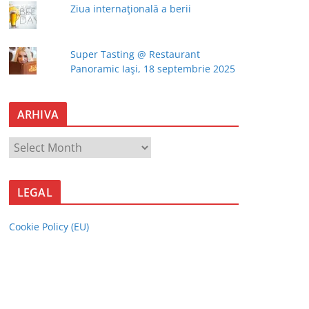
Ziua internaţională a berii
Super Tasting @ Restaurant
Panoramic Iaşi, 18 septembrie 2025
ARHIVA
A
R
H
LEGAL
I
V
Cookie Policy (EU)
A