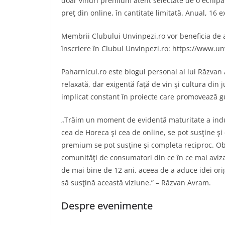
doar vinuri premium atent selectate de o echipă d
preţ din online, în cantitate limitată. Anual, 16 
Membrii Clubului Unvinpezi.ro vor beneficia de a
înscriere în Clubul Unvinpezi.ro: https://www.u
Paharnicul.ro este blogul personal al lui Răzvan 
relaxată, dar exigentă faţă de vin şi cultura din j
implicat constant în proiecte care promovează gust
„Trăim un moment de evidentă maturitate a indust
cea de Horeca şi cea de online, se pot susţine şi
premium se pot susţine şi completa reciproc. Obi
comunităţi de consumatori din ce în ce mai avizaţ
de mai bine de 12 ani, aceea de a aduce idei orig
să susţină această viziune.” – Răzvan Avram.
Despre evenimente