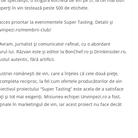
e specialişti, o singură etichetă de vin pe zi, la cel mai bun
experţi în vin testează peste 500 de etichete.
cces prioritar la evenimentele Super Tasting. Detalii şi
nvinpezi.ro/membrii-club/
Avram, jurnalist şi comunicator rafinat, cu o abordare
urul lui. Răzvan este şi editor la BonChef.ro şi DrinkInsider.ro,
ul autentic, fără artificii.
riei româneşti de vin, care a înţeles că cele două pieţe,
 completa reciproc, la fel cum ofertele producătorilor de vin
ectivul proiectului “Super Tasting” este acela de a satisface
i şi tot mai exigenţi. Misiunea echipei Unvinpezi.ro a fost,
inale în marketingul de vin, iar acest proiect nu face decât