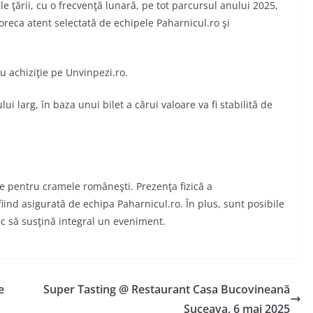
le ţării, cu o frecvenţă lunară, pe tot parcursul anului 2025,
Horeca atent selectată de echipele Paharnicul.ro şi
ru achiziţie pe Unvinpezi.ro.
i larg, în baza unui bilet a cărui valoare va fi stabilită de
e pentru cramele româneşti. Prezenţa fizică a
iind asigurată de echipa Paharnicul.ro. În plus, sunt posibile
c să susţină integral un eveniment.
e
Super Tasting @ Restaurant Casa Bucovineană
Suceava, 6 mai 2025