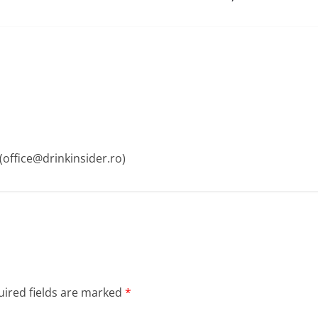
 (office@drinkinsider.ro)
ired fields are marked
*