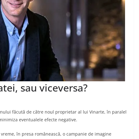
atei, sau viceversa?
ului făcută de către noul proprietar al lui Vinarte, în paralel
minimiza eventualele efecte negative.
e vreme, în presa românească, o campanie de imagine