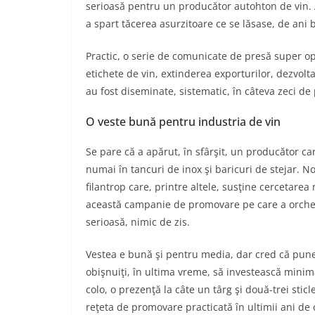
serioasă pentru un producător autohton de vin.
a spart tăcerea asurzitoare ce se lăsase, de ani
Practic, o serie de comunicate de presă super opt
etichete de vin, extinderea exporturilor, dezvolta
au fost diseminate, sistematic, în câteva zeci de
O veste bună pentru industria de vin
Se pare că a apărut, în sfârşit, un producător ca
numai în tancuri de inox şi baricuri de stejar. N
filantrop care, printre altele, susţine cercetare
această campanie de promovare pe care a orchest
serioasă, nimic de zis.
Vestea e bună şi pentru media, dar cred că pune 
obişnuiţi, în ultima vreme, să investească mini
colo, o prezenţă la câte un târg şi două-trei sticle
reţeta de promovare practicată în ultimii ani de