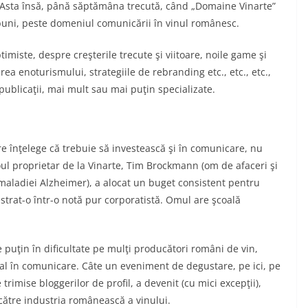
 Asta însă, până săptămâna trecută, când „Domaine Vinarte”
 buni, peste domeniul comunicării în vinul românesc.
imiste, despre creşterile trecute şi viitoare, noile game şi
rea enoturismului, strategiile de rebranding etc., etc., etc.,
 publicaţii, mai mult sau mai puţin specializate.
re înţelege că trebuie să investească şi în comunicare, nu
oul proprietar de la Vinarte, Tim Brockmann (om de afaceri şi
a maladiei Alzheimer), a alocat un buget consistent pentru
rat-o într-o notă pur corporatistă. Omul are şcoală
puţin în dificultate pe mulţi producători români de vin,
mal în comunicare. Câte un eveniment de degustare, pe ici, pe
 trimise bloggerilor de profil, a devenit (cu mici excepţii),
 către industria românească a vinului.