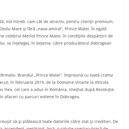
ă, mă întreb: cam cât de atractiv, pentru clienţii premium,
Dealu Mare şi fără „nava-amiral”, Prince Matei. În egală
 celebrul Merlot Prince Matei, în condiţiile despărţirii de
ului, se înţelege), în bejenie, către producătorul dobrogean
afirmativ. Brandul „Prince Matei”, împreună cu toată crama
recut, în februarie 2019, de la Domaine Vinarte la Viticola
ius Iliev, cel care a adus în România, imediat după Revoluţie,
 în afaceri cu parcuri eoliene în Dobrogea.
euşit să-şi plătească toate datoriile către stat şi creditori. De
urs ascendent, negăsind, însă, o soluţie spectaculoasă de