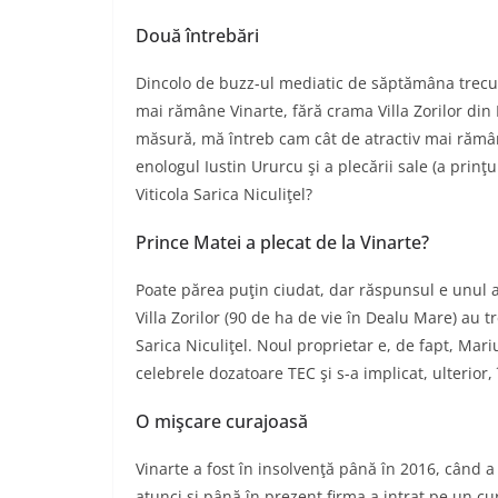
Două întrebări
Dincolo de buzz-ul mediatic de săptămâna trecut
mai rămâne Vinarte, fără crama Villa Zorilor din 
măsură, mă întreb cam cât de atractiv mai rămâne
enologul Iustin Ururcu şi a plecării sale (a prinţ
Viticola Sarica Niculiţel?
Prince Matei a plecat de la Vinarte?
Poate părea puţin ciudat, dar răspunsul e unul 
Villa Zorilor (90 de ha de vie în Dealu Mare) au t
Sarica Niculiţel. Noul proprietar e, de fapt, Mar
celebrele dozatoare TEC şi s-a implicat, ulterior,
O mişcare curajoasă
Vinarte a fost în insolvenţă până în 2016, când a r
atunci şi până în prezent firma a intrat pe un c