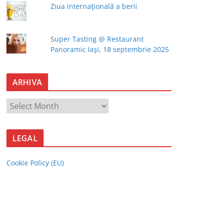
Ziua internaţională a berii
Super Tasting @ Restaurant
Panoramic Iaşi, 18 septembrie 2025
ARHIVA
A
R
H
LEGAL
I
V
Cookie Policy (EU)
A