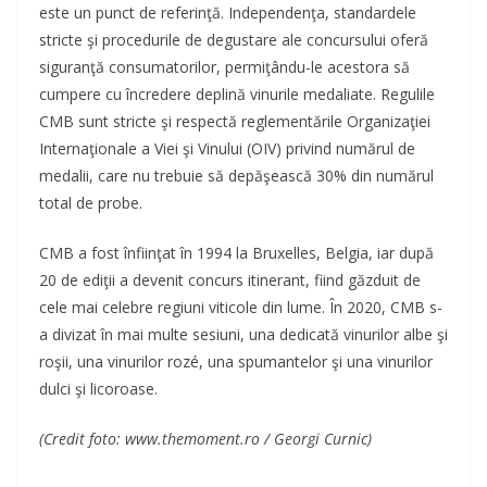
este un punct de referinţă. Independenţa, standardele
stricte şi procedurile de degustare ale concursului oferă
siguranţă consumatorilor, permiţându-le acestora să
cumpere cu încredere deplină vinurile medaliate. Regulile
CMB sunt stricte şi respectă reglementările Organizaţiei
Internaţionale a Viei şi Vinului (OIV) privind numărul de
medalii, care nu trebuie să depăşească 30% din numărul
total de probe.
CMB a fost înfiinţat în 1994 la Bruxelles, Belgia, iar după
20 de ediţii a devenit concurs itinerant, fiind găzduit de
cele mai celebre regiuni viticole din lume. În 2020, CMB s-
a divizat în mai multe sesiuni, una dedicată vinurilor albe şi
roşii, una vinurilor rozé, una spumantelor şi una vinurilor
dulci şi licoroase.
(Credit foto: www.themoment.ro / Georgi Curnic)