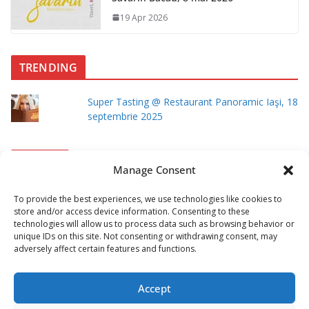
19 Apr 2026
TRENDING
Super Tasting @ Restaurant Panoramic Iaşi, 18
septembrie 2025
ARHIVA
Manage Consent
A
To provide the best experiences, we use technologies like cookies to
R
store and/or access device information. Consenting to these
technologies will allow us to process data such as browsing behavior or
H
unique IDs on this site. Not consenting or withdrawing consent, may
LEGAL
I
adversely affect certain features and functions.
V
Cookie Policy (EU)
A
Accept